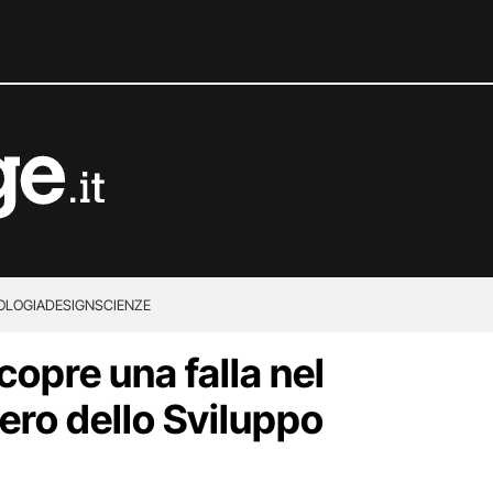
OLOGIA
DESIGN
SCIENZE
pre una falla nel
tero dello Sviluppo