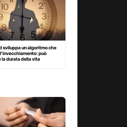
d sviluppa un algoritmo che
 l’invecchiamento: può
 la durata della vita