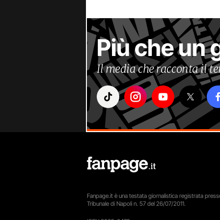
Più che un 
Il media che racconta il 
Fanpage.it è una testata giornalistica registrata presso
Tribunale di Napoli n. 57 del 26/07/2011.