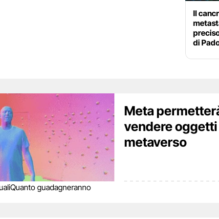
Il canc
metast
preciso
di Pad
Meta permetterà 
vendere oggetti
metaverso
ali
Quanto guadagneranno