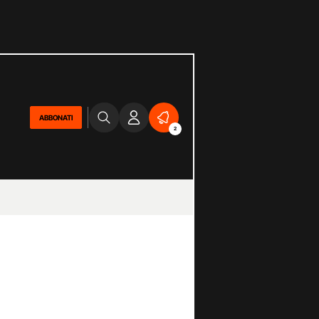
ABBONATI
2