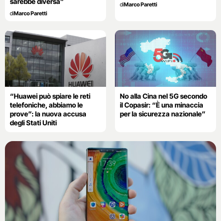
sarebbe diversa”
di
Marco Paretti
di
Marco Paretti
“Huawei può spiare le reti
No alla Cina nel 5G secondo
telefoniche, abbiamo le
il Copasir: “È una minaccia
prove”: la nuova accusa
per la sicurezza nazionale”
degli Stati Uniti