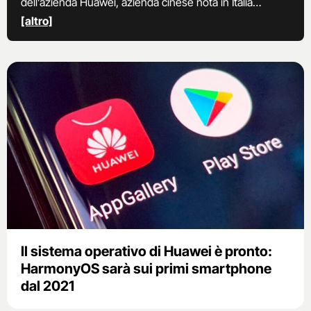
dell’azienda Huawei, azienda cinese nota in Italia
soprattutto per i suoi smartphone.
[altro]
Il sistema operativo di Huawei è pronto:
HarmonyOS sarà sui primi smartphone
dal 2021