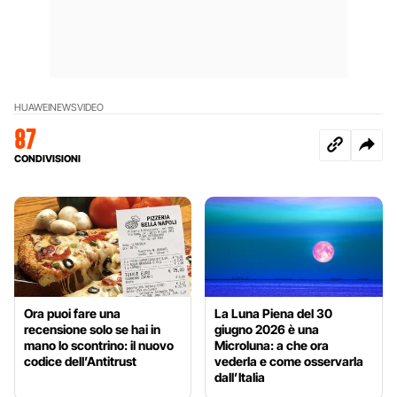
HUAWEI
NEWS
VIDEO
87
CONDIVISIONI
Ora puoi fare una
La Luna Piena del 30
recensione solo se hai in
giugno 2026 è una
mano lo scontrino: il nuovo
Microluna: a che ora
codice dell’Antitrust
vederla e come osservarla
dall’Italia