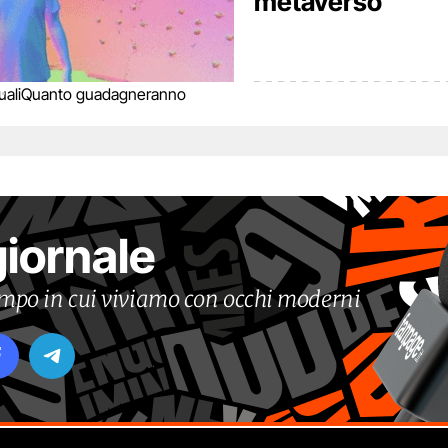
metaverso
ali
Quanto guadagneranno
giornale
tempo in cui viviamo con occhi moderni