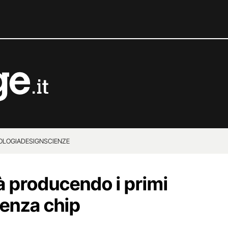
OLOGIA
DESIGN
SCIENZE
à producendo i primi
enza chip