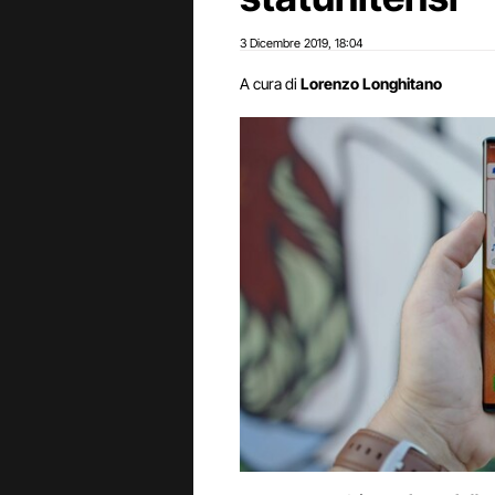
3 Dicembre 2019
18:04
,
A cura di
Lorenzo Longhitano