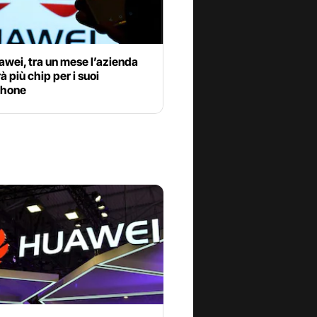
wei, tra un mese l’azienda
à più chip per i suoi
phone