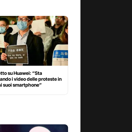
etto su Huawei: “Sta
ando i video delle proteste in
ai suoi smartphone”