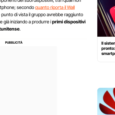
mponenti dei suoi dispositivi, tra i quali non
rtphone; secondo
quanto riporta il Wall
punto di vista il gruppo avrebbe raggiunto
 già iniziando a produrre i
primi dispositivi
atunitense
.
Il sist
pronto
smartp