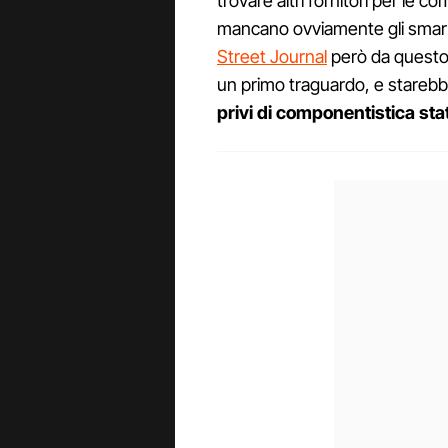
trovare altri fornitori per le co
mancano ovviamente gli sma
Street Journal
però da questo 
un primo traguardo, e starebbe
privi di componentistica st