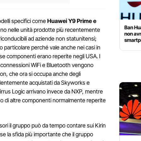
delli specifici come
Huawei Y9 Prime e
Ban Hua
no nelle unità prodotte più recentemente
non avr
riconducibili ad aziende non statunitensi;
smart
o particolare perché vale anche nei casi in
esse componenti erano reperite negli USA. I
le connessioni WiFi e Bluetooth vengono
licon, che ora si occupa anche degli
edentemente acquistati da Skyworks e
 Cirrus Logic arrivano invece da NXP, mentre
o di altre componenti normalmente reperite
sori il gruppo può da tempo contare sui Kirin
e la sfida più importante che il gruppo