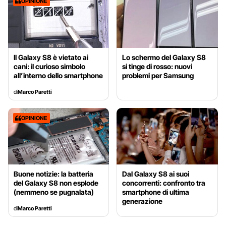
OPINIONE
Il Galaxy S8 è vietato ai
Lo schermo del Galaxy S8
cani: il curioso simbolo
si tinge di rosso: nuovi
all’interno dello smartphone
problemi per Samsung
di
Marco Paretti
OPINIONE
Buone notizie: la batteria
Dal Galaxy S8 ai suoi
del Galaxy S8 non esplode
concorrenti: confronto tra
(nemmeno se pugnalata)
smartphone di ultima
generazione
di
Marco Paretti