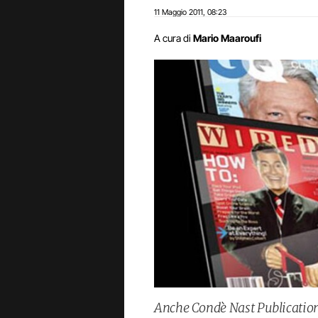
11 Maggio 2011
08:23
,
A cura di
Mario Maaroufi
Anche Condè Nast Publication 