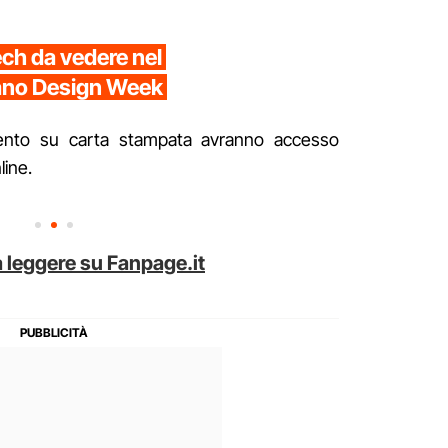
ech da vedere nel
lano Design Week
amento su carta stampata avranno accesso
line.
 leggere su Fanpage.it