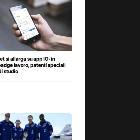
et si allarga su app IO: in
badge lavoro, patenti speciali
 di studio