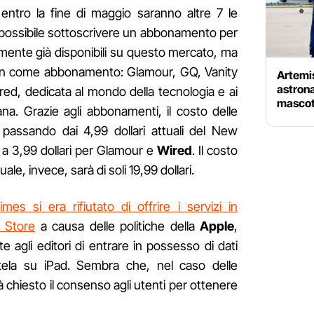
entro la fine di maggio saranno altre 7 le
rà possibile sottoscrivere un abbonamento per
ualmente già disponibili su questo mercato, ma
on come abbonamento: Glamour, GQ, Vanity
Artemis 
astrona
ired, dedicata al mondo della tecnologia e ai
mascott
diana. Grazie agli abbonamenti, il costo delle
, passando dai 4,99 dollari attuali del New
e a 3,99 dollari per Glamour e
Wired
. Il costo
e, invece, sarà di soli 19,99 dollari.
imes si era rifiutato di offrire i servizi in
 Store
a causa delle politiche della
Apple
,
agli editori di entrare in possesso di dati
ientela su iPad. Sembra che, nel caso delle
 chiesto il consenso agli utenti per ottenere