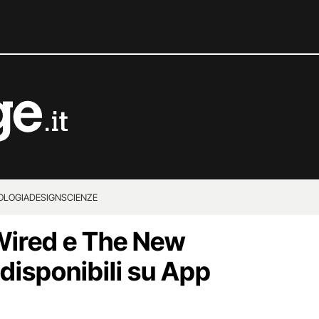
OLOGIA
DESIGN
SCIENZE
Wired e The New
disponibili su App