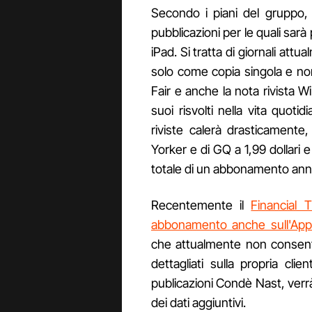
Secondo i piani del gruppo, 
pubblicazioni per le quali sa
iPad. Si tratta di giornali att
solo come copia singola e n
Fair e anche la nota rivista W
suoi risvolti nella vita quoti
riviste calerà drasticamente
Yorker e di GQ a 1,99 dollari 
totale di un abbonamento annual
Recentemente il
Financial T
abbonamento anche sull'App
che attualmente non consente 
dettagliati sulla propria cl
publicazioni Condè Nast, verrà
dei dati aggiuntivi.