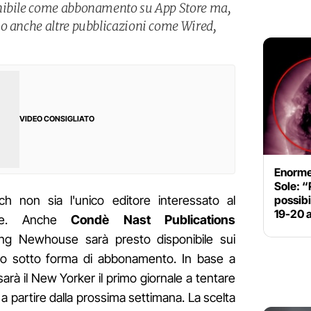
onibile come abbonamento su App Store ma,
no anche altre pubblicazioni come Wired,
VIDEO CONSIGLIATO
Enorme
Sole: “
possib
 non sia l'unico editore interessato al
19-20 a
ple. Anche
Condè Nast Publications
ving Newhouse sarà presto disponibile sui
tino sotto forma di abbonamento. In base a
arà il New Yorker il primo giornale a tentare
a partire dalla prossima settimana. La scelta