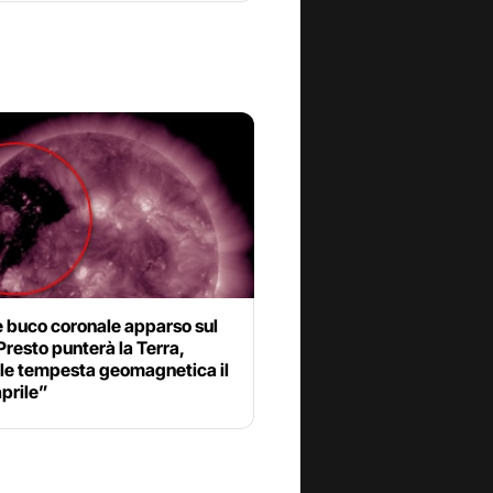
 buco coronale apparso sul
Presto punterà la Terra,
ile tempesta geomagnetica il
prile”