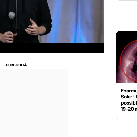
Enorme
Sole: “
possib
19-20 a