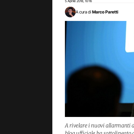
5 Aprile 2018
10:16
,
A cura di
Marco Paretti
A rivelare i nuovi allarmanti d
blog ufficiale ha sottolineato c