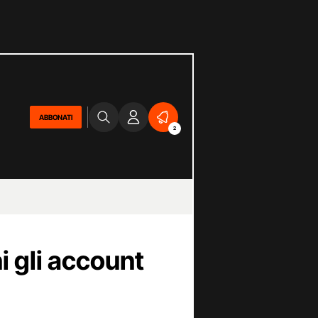
ABBONATI
2
 gli account