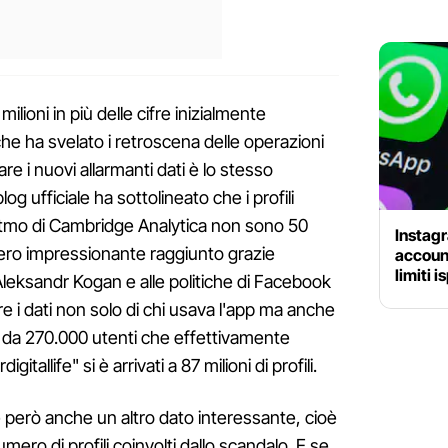
ilioni in più delle cifre inizialmente
che ha svelato i retroscena delle operazioni
re i nuovi allarmanti dati è lo stesso
g ufficiale ha sottolineato che i profili
goritmo di Cambridge Analytica non sono 50
Instagr
ro impressionante raggiunto grazie
accoun
limiti i
 Aleksandr Kogan e alle politiche di Facebook
e i dati non solo di chi usava l'app ma anche
sì da 270.000 utenti che effettivamente
gitallife" si è arrivati a 87 milioni di profili.
 però anche un altro dato interessante, cioè
mero di profili coinvolti dallo scandalo. E se