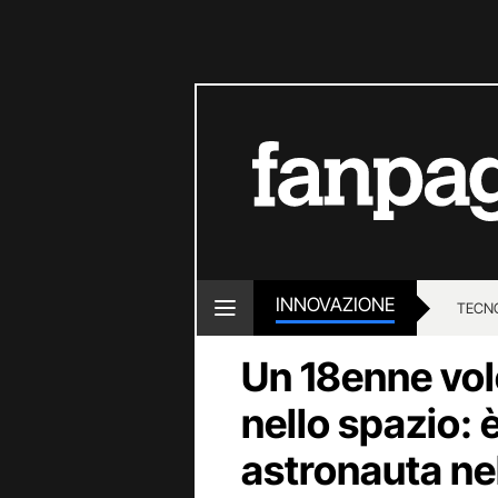
INNOVAZIONE
TECN
Un 18enne vol
nello spazio: è
astronauta nel