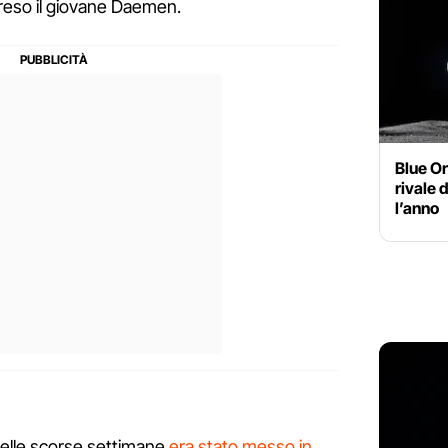
reso il giovane Daemen.
Blue Or
rivale 
l’anno
e nelle scorse settimane
era stato messo in