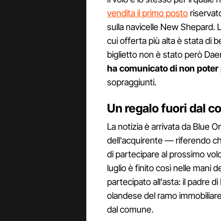
vendita il primo posto
riservat
sulla navicelle New Shepard. La
cui offerta più alta è stata di be
biglietto non è stato però Da
ha comunicato di non poter
sopraggiunti.
Un regalo fuori dal 
La notizia è arrivata da Blue O
dell'acquirente — riferendo c
di partecipare al prossimo volo 
luglio è finito così nelle mani d
partecipato all'asta: il padre
olandese del ramo immobiliare c
dal comune.