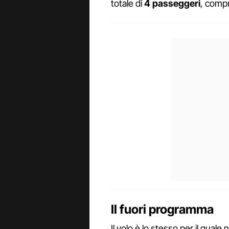
totale di
4 passeggeri
, comp
Il fuori programma
Il volo è lo stesso per il qual