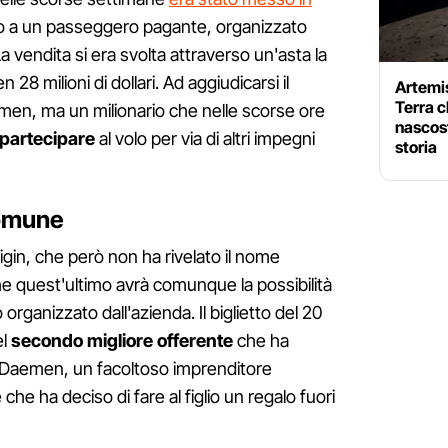
o a un passeggero pagante, organizzato
 vendita si era svolta attraverso un'asta la
n 28 milioni di dollari. Ad aggiudicarsi il
Artemis
Terra c
emen, ma un milionario che nelle scorse ore
nascost
 partecipare
al volo per via di altri impegni
storia
comune
rigin, che però non ha rivelato il nome
he quest'ultimo avrà comunque la possibilità
organizzato dall'azienda. Il biglietto del 20
el
secondo migliore offerente
che ha
 di Daemen, un facoltoso imprenditore
he ha deciso di fare al figlio un regalo fuori