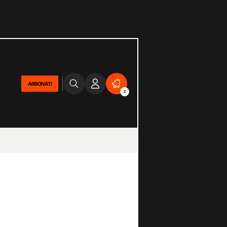
ABBONATI
2