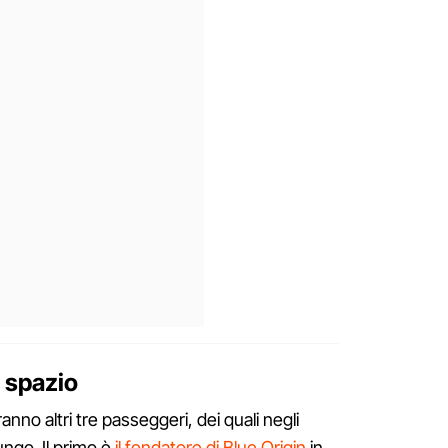
o spazio
nno altri tre passeggeri, dei quali negli
lungo. Il primo è
il fondatore di Blue Origin
in