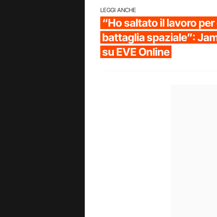
LEGGI ANCHE
“Ho saltato il lavoro pe
battaglia spaziale”: Jam
su EVE Online