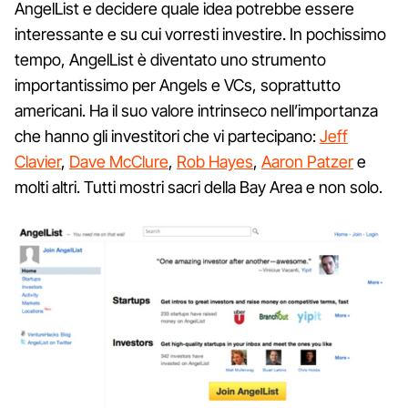
AngelList e decidere quale idea potrebbe essere
interessante e su cui vorresti investire. In pochissimo
tempo, AngelList è diventato uno strumento
importantissimo per Angels e VCs, soprattutto
americani. Ha il suo valore intrinseco nell’importanza
che hanno gli investitori che vi partecipano:
Jeff
Clavier
,
Dave McClure
,
Rob Hayes
,
Aaron Patzer
e
molti altri. Tutti mostri sacri della Bay Area e non solo.