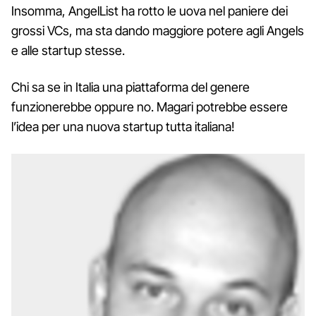
Insomma, AngelList ha rotto le uova nel paniere dei
grossi VCs, ma sta dando maggiore potere agli Angels
e alle startup stesse.
Chi sa se in Italia una piattaforma del genere
funzionerebbe oppure no. Magari potrebbe essere
l’idea per una nuova startup tutta italiana!
Stefano Passatordi
Appassionato di Web e tecnologia ha fondato il suo blog
YourStartUp
ed è
attualmente membro di UpStarRoma e BAIA. Laureato in Tecnologie
Informatiche
a Pisa, co-fondatore e CEO di Ibrii.