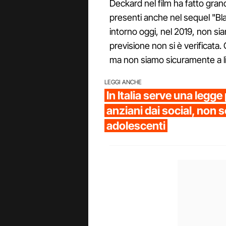
Deckard nel film ha fatto gran
presenti anche nel sequel "B
intorno oggi, nel 2019, non si
previsione non si è verificata. 
ma non siamo sicuramente a li
LEGGI ANCHE
In Italia serve una legge
anziani dai social, non s
adolescenti