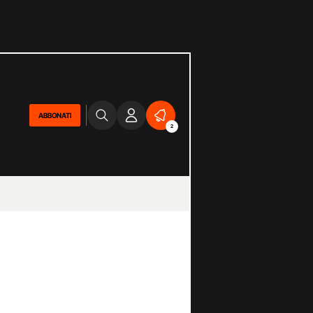
ABBONATI
2