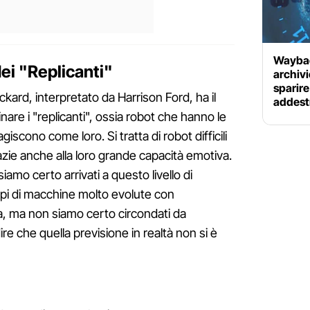
Waybac
ei "Replicanti"
archivio
sparire
ckard, interpretato da Harrison Ford, ha il
addestr
inare i "replicanti", ossia robot che hanno le
scono come loro. Si tratta di robot difficili
azie anche alla loro grande capacità emotiva.
amo certo arrivati a questo livello di
mpi di macchine molto evolute con
ata, ma non siamo certo circondati da
ire che quella previsione in realtà non si è