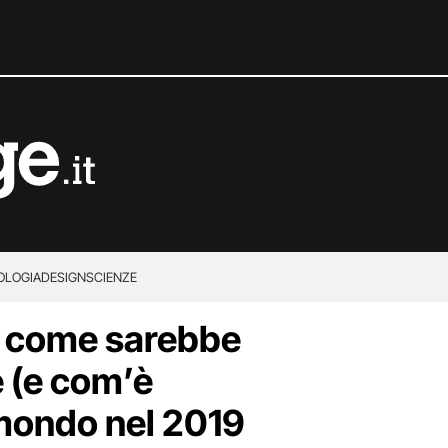
OLOGIA
DESIGN
SCIENZE
, come sarebbe
 (e com’è
 mondo nel 2019