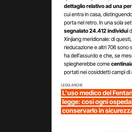
dettaglio relativo ad una pe
cui entra in casa, distinguendo 
porta nel retro. In una sola se
segnalato 24.412 individui
d
Xinjiang meridionale: di questi,
rieducazione e altri 706 sono 
ha dell'assurdo e che, se mess
spiegherebbe come
centinai
portati nei cosiddetti campi di
LEGGI ANCHE
L'uso medico del Fentany
legge: così ogni ospeda
conservarlo in sicurezz