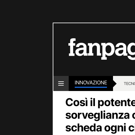
INNOVAZIONE
TECN
Così il potent
sorveglianza 
scheda ogni c