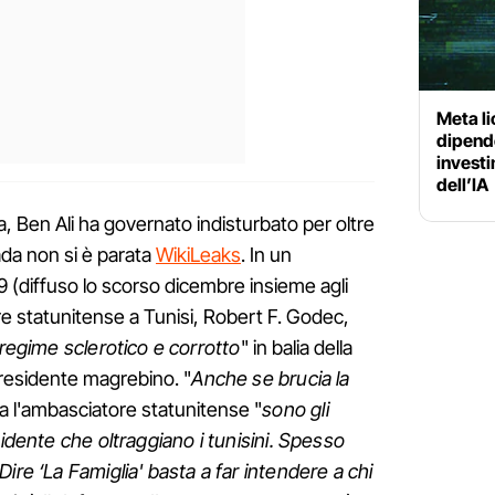
Meta li
dipende
investi
dell’IA
a, Ben Ali ha governato indisturbato per oltre
ada non si è parata
WikiLeaks
. In un
 (diffuso lo scorso dicembre insieme agli
ore statunitense a Tunisi, Robert F. Godec,
regime sclerotico e corrotto
" in balia della
presidente magrebino. "
Anche se brucia la
a l'ambasciatore statunitense "
sono gli
sidente che oltraggiano i tunisini. Spesso
ire ‘La Famiglia' basta a far intendere a chi