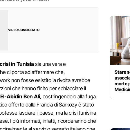
VIDEO CONSIGLIATO
crisi in Tunisia
sia una vera e
Stare s
l che ci porta ad affermare che,
associa
work non fosse esistito la rivolta avrebbe
morte p
zioni che hanno finito per schiacciare il
Medici
El-Abidin Ben Ali
, costringendolo alla fuga.
tico offerto dalla Francia di Sarkozy è stato
tesse lasciare il paese, ma la crisi tunisina
se. I più informati, infatti, ricorderanno che
incipalmente al servizio segreto italiano che