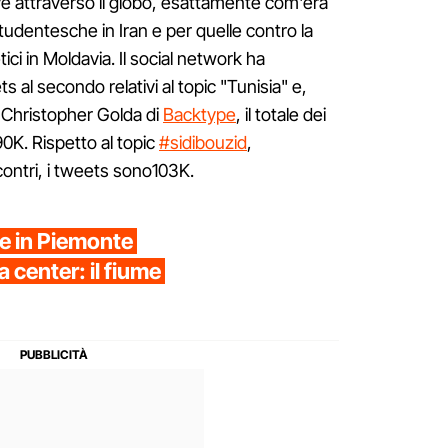
e attraverso il globo, esattamente com'era
tudentesche in Iran e per quelle contro la
tici in Moldavia. Il social network ha
s al secondo relativi al topic "Tunisia" e,
 Christopher Golda di
Backtype
, il totale dei
0K. Rispetto al topic
#sidibouzid
,
scontri, i tweets sono103K.
che in Piemonte
 center: il fiume