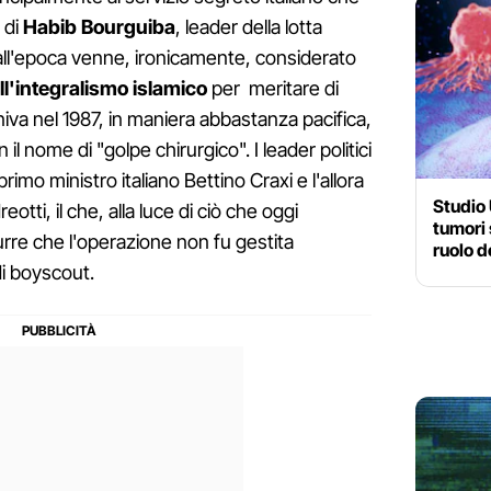
 di
Habib Bourguiba
, leader della lotta
 all'epoca venne, ironicamente, considerato
ll'integralismo islamico
per meritare di
eniva nel 1987, in maniera abbastanza pacifica,
 il nome di "golpe chirurgico". I leader politici
primo ministro italiano Bettino Craxi e l'allora
Studio
eotti, il che, alla luce di ciò che oggi
tumori s
rre che l'operazione non fu gestita
ruolo d
i boyscout.