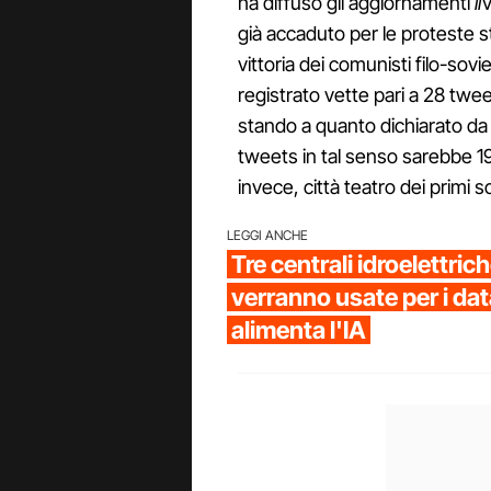
ha diffuso gli aggiornamenti
li
v
già accaduto per le proteste s
vittoria dei comunisti filo-sovie
registrato vette pari a 28 tweet
stando a quanto dichiarato da
tweets in tal senso sarebbe 19
invece, città teatro dei primi 
LEGGI ANCHE
Tre centrali idroelettri
verranno usate per i data
alimenta l'IA