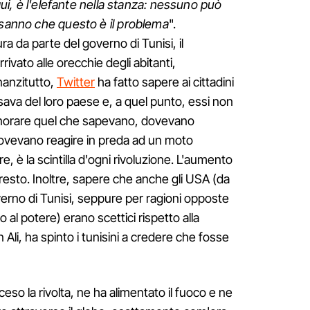
 qui, è l'elefante nella stanza: nessuno può
 sanno che questo è il problema
".
ra da parte del governo di Tunisi, il
rivato alle orecchie degli abitanti,
nanzitutto,
Twitter
ha fatto sapere ai cittadini
sava del loro paese e, a quel punto, essi non
ignorare quel che sapevano, dovevano
 dovevano reagire in preda ad un moto
, è la scintilla d'ogni rivoluzione. L'aumento
 resto. Inoltre, sapere che anche gli USA (da
erno di Tunisi, seppure per ragioni opposte
 al potere) erano scettici rispetto alla
Ali, ha spinto i tunisini a credere che fosse
eso la rivolta, ne ha alimentato il fuoco e ne