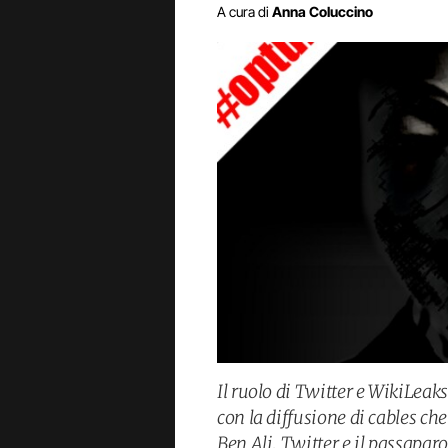
A cura di
Anna Coluccino
Il ruolo di Twitter e WikiLeaks
con la diffusione di cables ch
Ben Ali, Twitter e il passaparo