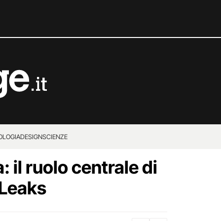
OLOGIA
DESIGN
SCIENZE
a: il ruolo centrale di
iLeaks