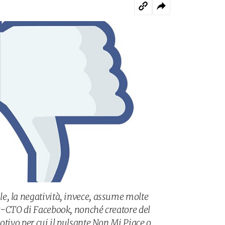
e, la negatività, invece, assume molte
x-CTO di Facebook, nonché creatore del
otivo per cui il pulsante Non Mi Piace o