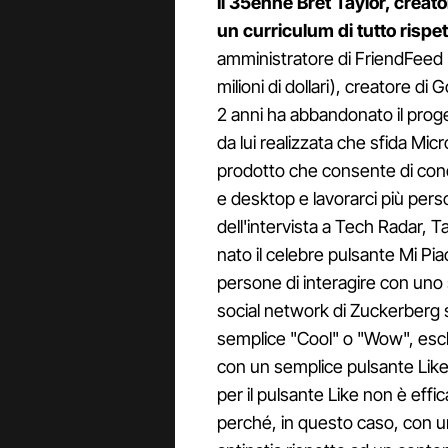
Il 35enne Bret Taylor, creat
un curriculum di tutto rispet
amministratore di FriendFeed 
milioni di dollari), creatore d
2 anni ha abbandonato il pro
da lui realizzata che sfida Mi
prodotto che consente di con
e desktop e lavorarci più pe
dell'intervista a Tech Radar, T
nato il celebre pulsante Mi Pi
persone di interagire con uno 
social network di Zuckerberg
semplice "Cool" o "Wow", escl
con un semplice pulsante Like.
per il pulsante Like non è effi
perché, in questo caso, con un