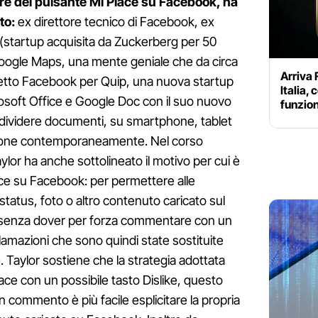
ore del pulsante Mi Piace su Facebook, ha
to:
ex direttore tecnico di Facebook, ex
(startup acquisita da Zuckerberg per 50
i Google Maps, una mente geniale che da circa
Arriva
getto Facebook per Quip, una nuova startup
Italia,
crosoft Office e Google Doc con il suo nuovo
funzion
dividere documenti, su smartphone, tablet
rsone contemporaneamente. Nel corso
aylor ha anche sottolineato il motivo per cui è
ace su Facebook: per permettere alle
status, foto o altro contenuto caricato sul
 senza dover per forza commentare con un
amazioni che sono quindi state sostituite
 Taylor sostiene che la strategia adottata
cace con un possibile tasto Dislike, questo
 commento è più facile esplicitare la propria