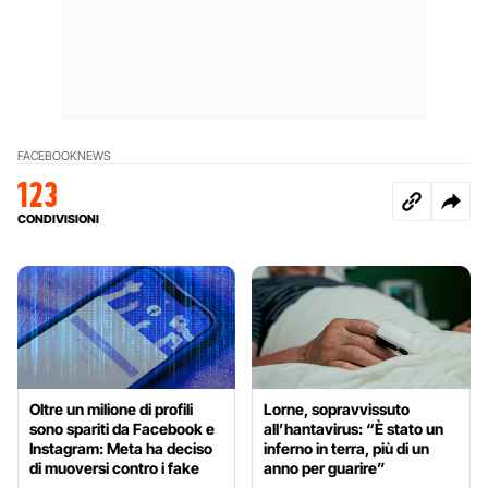
FACEBOOK
NEWS
123
CONDIVISIONI
Oltre un milione di profili
Lorne, sopravvissuto
sono spariti da Facebook e
all’hantavirus: “È stato un
Instagram: Meta ha deciso
inferno in terra, più di un
di muoversi contro i fake
anno per guarire”