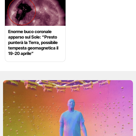
Enorme buco coronale
apparso sul Sole: “Presto
punterà la Terra, possibile
tempesta geomagnetica il
19-20 aprile”