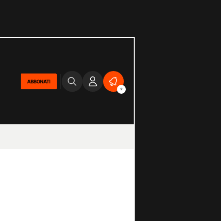
ABBONATI
2