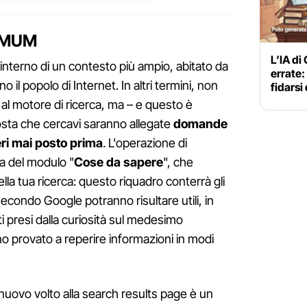
i MUM
L’IA di
l'interno di un contesto più ampio, abitato da
errate:
 il popolo di Internet. In altri termini, non
fidarsi
al motore di ricerca, ma – e questo è
posta che cercavi saranno allegate
domande
eri mai posto prima
. L'operazione di
ta del modulo "
Cose da sapere
", che
della tua ricerca: questo riquadro conterrà gli
econdo Google potranno risultare utili, in
enti presi dalla curiosità sul medesimo
o provato a reperire informazioni in modi
nuovo volto alla search results page è un