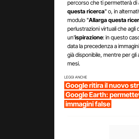
percorso che ti permetterà di 
questa ricerca
" o, in alterna
modulo "
Allarga questa rice
perlustrazioni virtuali che agli
un'
ispirazione
: in questo cas
data la precedenza a immagini
già disponibile, mentre per gli
mesi.
LEGGI ANCHE
Google ritira il nuovo s
Google Earth: permettev
immagini false