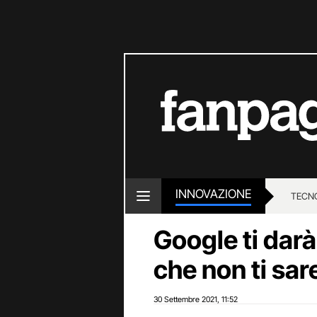
INNOVAZIONE
TECN
Google ti dar
che non ti sar
30 Settembre 2021
11:52
,