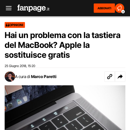
ABBONATI
2
OPINIONI
Hai un problema con la tastiera
del MacBook? Apple la
sostituisce gratis
25 Giugno 2018
15:20
,
A cura di
Marco Paretti