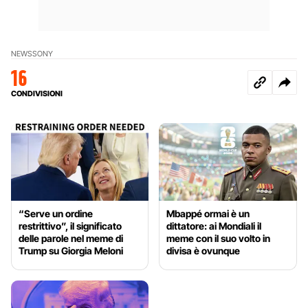
NEWS
SONY
16
CONDIVISIONI
“Serve un ordine
Mbappé ormai è un
restrittivo”, il significato
dittatore: ai Mondiali il
delle parole nel meme di
meme con il suo volto in
Trump su Giorgia Meloni
divisa è ovunque