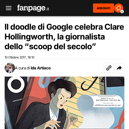
ABBONATI
2
Il doodle di Google celebra Clare
Hollingworth, la giornalista
dello “scoop del secolo”
10 Ottobre 2017
16:10
,
A cura di
Ida Artiaco