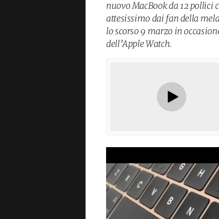
nuovo MacBook da 12 pollici c
attesissimo dai fan della mel
lo scorso 9 marzo in occasion
dell’Apple Watch.