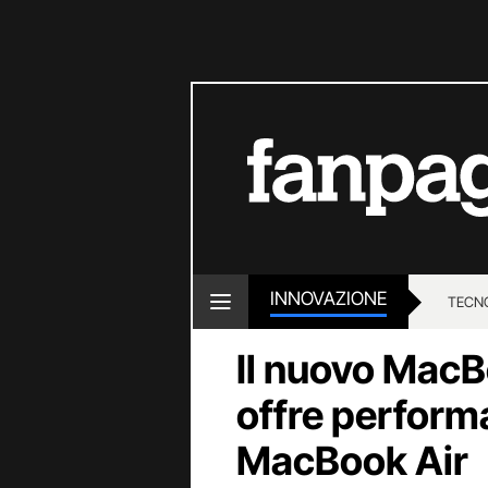
INNOVAZIONE
TECN
Il nuovo MacBo
offre performa
MacBook Air