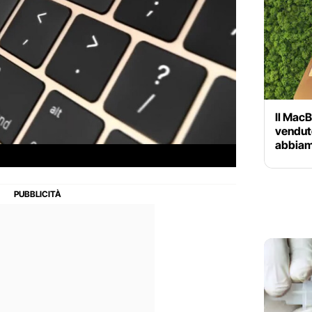
Il MacB
venduto 
abbiam