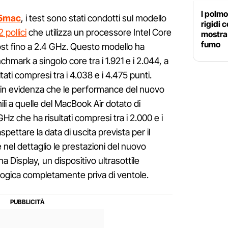
I polmo
5mac
, i test sono stati condotti sul modello
rigidi 
pollici
che utilizza un processore Intel Core
mostra 
fumo
st fino a 2.4 GHz. Questo modello ha
hmark a singolo core tra i 1.921 e i 2.044, a
tati compresi tra i 4.038 e i 4.475 punti.
in evidenza che le performance del nuovo
ili a quelle del MacBook Air dotato di
GHz che ha risultati compresi tra i 2.000 e i
pettare la data di uscita prevista per il
 nel dettaglio le prestazioni del nuovo
a Display, un dispositivo ultrasottile
logica completamente priva di ventole.