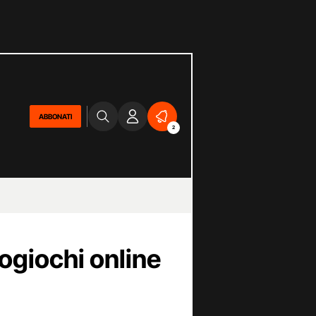
ABBONATI
2
eogiochi online