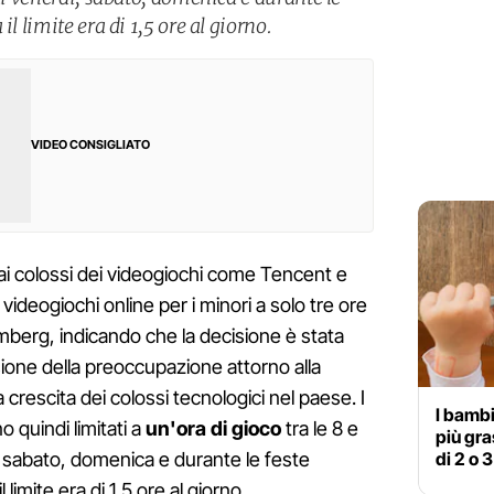
il limite era di 1,5 ore al giorno.
VIDEO CONSIGLIATO
ai colossi dei videogiochi come Tencent e
i videogiochi online per i minori a solo tre ore
omberg, indicando che la decisione è stata
sione della preoccupazione attorno alla
crescita dei colossi tecnologici nel paese. I
I bambi
o quindi limitati a
un'ora di gioco
tra le 8 e
più gra
di 2 o 
, sabato, domenica e durante le feste
imite era di 1,5 ore al giorno.