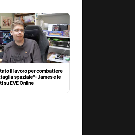
tato il lavoro per combattere
taglia spaziale”: James e le
ti su EVE Online