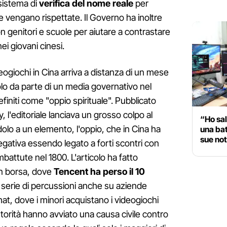
sistema di
verifica del nome reale
per
e vengano rispettate. Il Governo ha inoltre
on genitori e scuole per aiutare a contrastare
ei giovani cinesi.
deogiochi in Cina arriva a distanza di un mese
colo da parte di un media governativo nel
finiti come "oppio spirituale". Pubblicato
, l'editoriale lanciava un grosso colpo al
“Ho sal
olo a un elemento, l'oppio, che in Cina ha
una bat
sue not
ativa essendo legato a forti scontri con
battute nel 1800. L'articolo ha fatto
 in borsa, dove
Tencent ha perso il 10
a serie di percussioni anche su aziende
at, dove i minori acquistano i videogiochi
utorità hanno avviato una causa civile contro