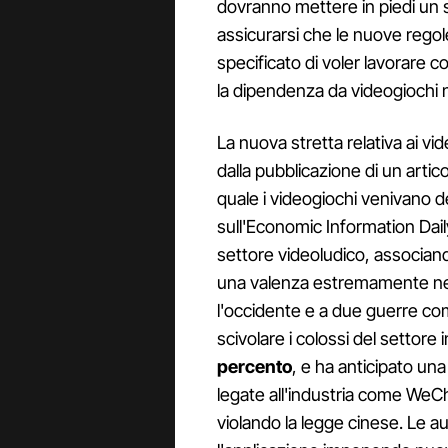
dovranno mettere in piedi un 
assicurarsi che le nuove regol
specificato di voler lavorare c
la dipendenza da videogiochi n
La nuova stretta relativa ai vi
dalla pubblicazione di un arti
quale i videogiochi venivano de
sull'Economic Information Daily
settore videoludico, associand
una valenza estremamente neg
l'occidente e a due guerre com
scivolare i colossi del settore
percento
, e ha anticipato un
legate all'industria come WeCh
violando la legge cinese. Le a