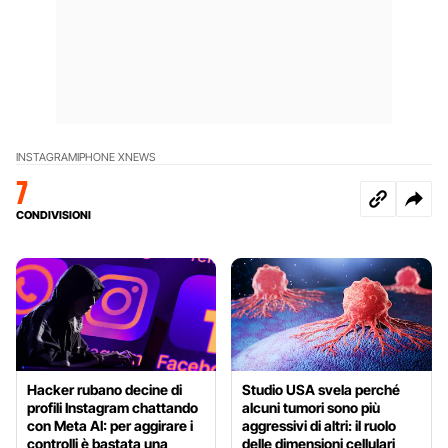
INSTAGRAM
IPHONE X
NEWS
7
CONDIVISIONI
Hacker rubano decine di
Studio USA svela perché
profili Instagram chattando
alcuni tumori sono più
con Meta AI: per aggirare i
aggressivi di altri: il ruolo
controlli è bastata una
delle dimensioni cellulari