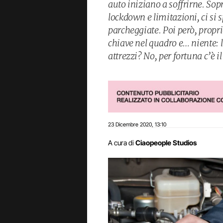
auto iniziano a soffrirne. Sop
lockdown e limitazioni, ci si 
parcheggiate. Poi però, propri
chiave nel quadro e… niente: l
attrezzi? No, per fortuna c’è i
23 Dicembre 2020
13:10
,
A cura di
Ciaopeople Studios