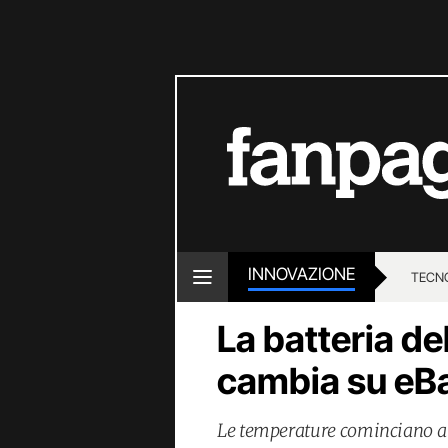
INNOVAZIONE
TECN
La batteria del
cambia su eB
Le temperature cominciano a fa