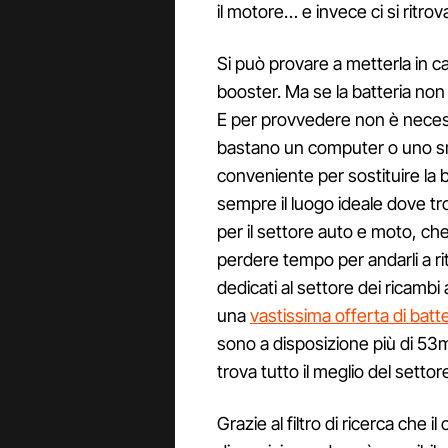
il motore… e invece ci si ritrov
Si può provare a metterla in c
booster. Ma se la batteria non 
E per provvedere non è necessa
bastano un computer o uno sm
conveniente per sostituire la b
sempre il luogo ideale dove tr
per il settore auto e moto, ch
perdere tempo per andarli a ritir
dedicati al settore dei ricamb
una
vastissima offerta di batte
sono a disposizione più di 53m
trova tutto il meglio del settor
Grazie al filtro di ricerca che