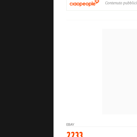
Contenuto pubblici
EBAY
2233