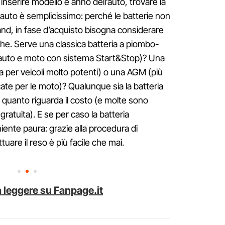
inserire modello e anno dell’auto, trovare la
a auto è semplicissimo: perché le batterie non
rand, in fase d’acquisto bisogna considerare
che. Serve una classica batteria a piombo-
r auto e moto con sistema Start&Stop)? Una
zata per veicoli molto potenti) o una AGM (più
cate per le moto)? Qualunque sia la batteria
 quanto riguarda il costo (e molte sono
ratuita). E se per caso la batteria
niente paura: grazie alla procedura di
tuare il reso è più facile che mai.
 leggere su Fanpage.it