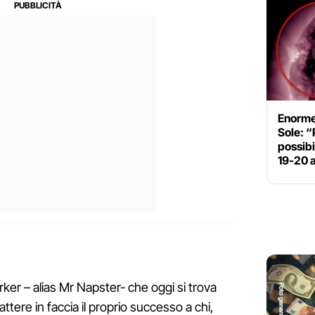
Enorme
Sole: “
possib
19-20 a
ker – alias Mr Napster- che oggi si trova
attere in faccia il proprio successo a chi,