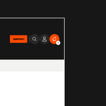
ABBONATI
2