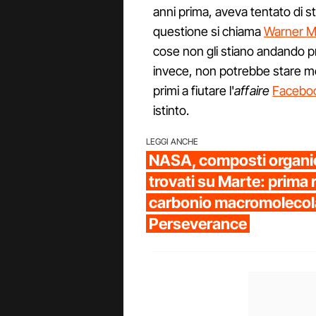
anni prima, aveva tentato di st
questione si chiama
Warner M
cose non gli stiano andando p
invece, non potrebbe stare meg
primi a fiutare l'
affaire
Facebo
istinto.
LEGGI ANCHE
NASA, composti organi
trovati su Marte: prima 
carbonio macromolecola
Perseverance