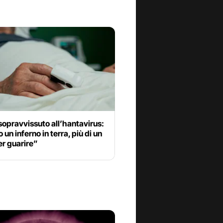
sopravvissuto all’hantavirus:
 un inferno in terra, più di un
er guarire”