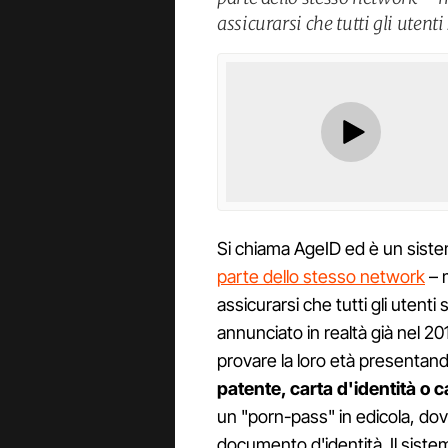
assicurarsi che tutti gli uten
Si chiama AgeID ed è un sis
parte dello stesso network
– m
assicurarsi che tutti gli uten
annunciato in realtà già nel 20
provare la loro età presentan
patente, carta d'identità o c
un "porn-pass" in edicola, 
documento d'identità. Il sistema