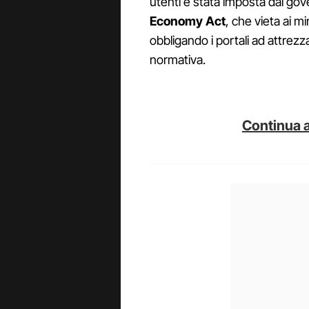
utenti è stata imposta dal go
Economy Act
, che vieta ai mi
obbligando i portali ad attrezz
normativa.
Continua a