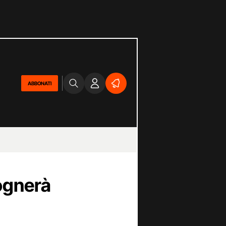
ABBONATI
ognerà