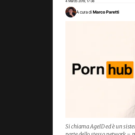
4 Marzo 2019
17:38
,
A cura di
Marco Paretti
Si chiama AgeID ed è un sis
parte dello stesso network – m