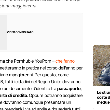
ti siano maggiorenni.
VIDEO CONSIGLIATO
tema che Pornhub e YouPorn –
che fanno
etteranno in pratica nel corso dell'anno per
ti siano maggiorenni. Per questo, come
18, tutti i cittadini del Regno Unito dovranno
do un documento d'identità tra
passaporto,
Le stra
arta di credito
. Oppure potranno acquistare
coste 
meduse
dove dovranno comunque presentare un
 prenderà il via ad aprile e riguarderà tutti i