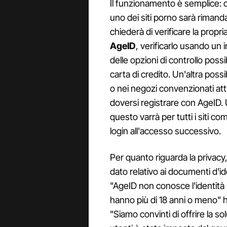
Il funzionamento è semplice: ch
uno dei siti porno sarà rimand
chiederà di verificare la propr
AgeID
, verificarlo usando un 
delle opzioni di controllo possi
carta di credito. Un'altra possi
o nei negozi convenzionati att
doversi registrare con AgeID. 
questo varrà per tutti i siti c
login all'accesso successivo.
Per quanto riguarda la privac
dato relativo ai documenti d'iden
"AgeID non conosce l'identità n
hanno più di 18 anni o meno" h
"Siamo convinti di offrire la sol