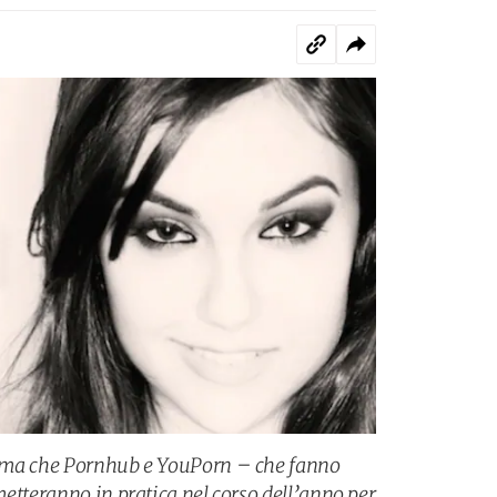
tema che Pornhub e YouPorn – che fanno
etteranno in pratica nel corso dell’anno per