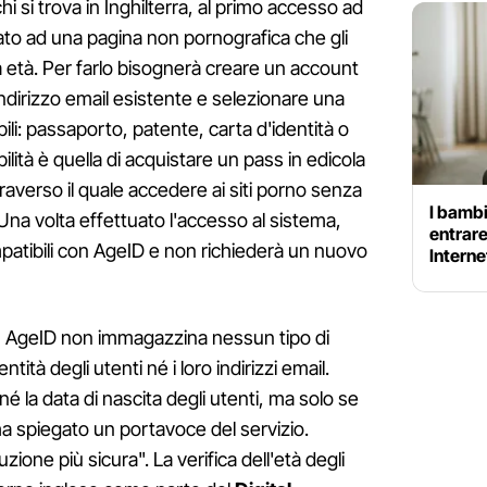
i si trova in Inghilterra, al primo accesso ad
ato ad una pagina non pornografica che gli
ia età. Per farlo bisognerà creare un account
indirizzo email esistente e selezionare una
bili: passaporto, patente, carta d'identità o
bilità è quella di acquistare un pass in edicola
raverso il quale accedere ai siti porno senza
I bambi
Una volta effettuato l'accesso al sistema,
entrare 
ompatibili con AgeID e non richiederà un nuovo
Interne
y, AgeID non immagazzina nessun tipo di
tità degli utenti né i loro indirizzi email.
é la data di nascita degli utenti, ma solo se
a spiegato un portavoce del servizio.
uzione più sicura". La verifica dell'età degli