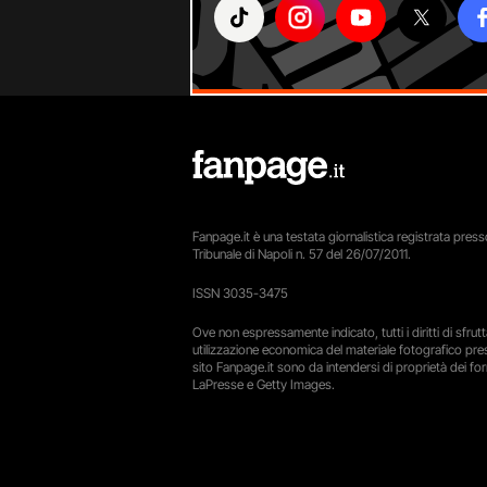
Fanpage.it è una testata giornalistica registrata presso
Tribunale di Napoli n. 57 del 26/07/2011.
ISSN 3035-3475
Ove non espressamente indicato, tutti i diritti di sfru
utilizzazione economica del materiale fotografico pre
sito Fanpage.it sono da intendersi di proprietà dei forn
LaPresse e Getty Images.