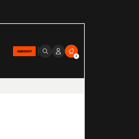
ABBONATI
2