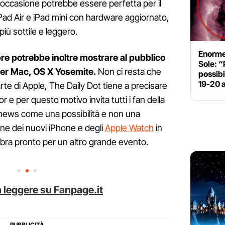
'occasione potrebbe essere perfetta per il
 iPad Air e iPad mini con hardware aggiornato,
ù sottile e leggero.
Enorme
bre potrebbe inoltre mostrare al pubblico
Sole: “
per Mac, OS X Yosemite.
Non ci resta che
possib
19-20 a
parte di Apple, The Daily Dot tiene a precisare
r e per questo motivo invita tutti i fan della
 news come una possibilità e non una
ne dei nuovi iPhone e degli
Apple Watch
in
bra pronto per un altro grande evento.
 leggere su Fanpage.it