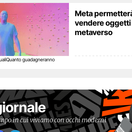
Meta permetterà 
vendere oggetti
metaverso
ali
Quanto guadagneranno
giornale
tempo in cui viviamo con occhi moderni