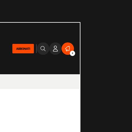
ABBONATI
2