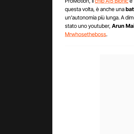
ProMotion, il
chip A15 Bionic
e 
questa volta, è anche una
bat
un'autonomia più lunga. A dimo
stato uno youtuber,
Arun Mai
Mrwhosetheboss
.