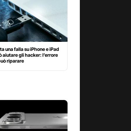
a una falla su iPhone e iPad
 aiutare gli hacker: l’errore
può riparare