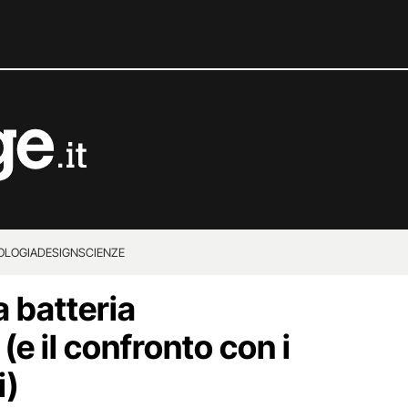
OLOGIA
DESIGN
SCIENZE
a batteria
(e il confronto con i
i)