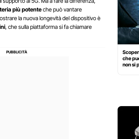
il supporto al 5G. Ma a fare la differenza,
teria più potente
che può vantare
strare la nuova longevità del dispositivo è
ni
, che sulla piattaforma si fa chiamare
Scopert
che può
non si 