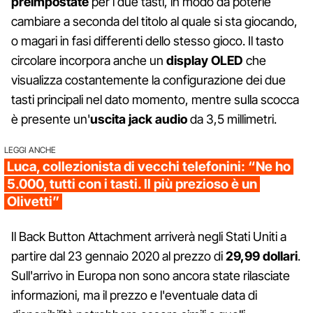
preimpostate
per i due tasti, in modo da poterle
cambiare a seconda del titolo al quale si sta giocando,
o magari in fasi differenti dello stesso gioco. Il tasto
circolare incorpora anche un
display OLED
che
visualizza costantemente la configurazione dei due
tasti principali nel dato momento, mentre sulla scocca
è presente un'
uscita jack audio
da 3,5 millimetri.
LEGGI ANCHE
Luca, collezionista di vecchi telefonini: “Ne ho
5.000, tutti con i tasti. Il più prezioso è un
Olivetti”
Il Back Button Attachment arriverà negli Stati Uniti a
partire dal 23 gennaio 2020 al prezzo di
29,99 dollari
.
Sull'arrivo in Europa non sono ancora state rilasciate
informazioni, ma il prezzo e l'eventuale data di