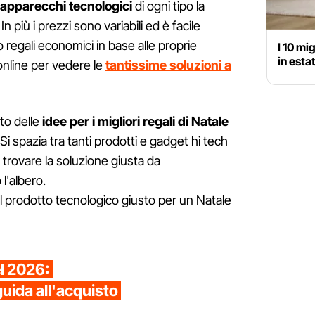
apparecchi tecnologici
di ogni tipo la
 più i prezzi sono variabili ed è facile
o regali economici in base alle proprie
I 10 mi
in esta
 online per vedere le
tantissime soluzioni a
to delle
idee per i migliori regali di Natale
i spazia tra tanti prodotti e gadget hi tech
a trovare la soluzione giusta da
l'albero.
l prodotto tecnologico giusto per un Natale
el 2026:
guida all'acquisto