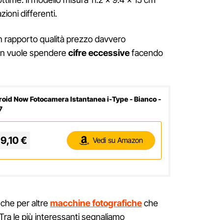
zioni differenti.
n rapporto qualità prezzo davvero
on vuole spendere
cifre eccessive
facendo
roid Now Fotocamera Istantanea i-Type - Bianco -
7
9,10 €
Vedi su Amazon
nche per altre
macchine fotografiche
che
Tra le più interessanti segnaliamo