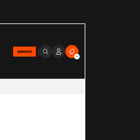
ABBONATI
2