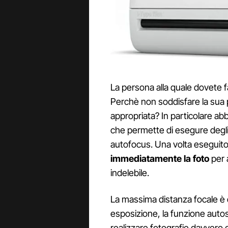
La persona alla quale dovete 
Perchè non soddisfare la sua 
appropriata? In particolare a
che permette di esegure degli s
autofocus. Una volta eseguito 
immediatamente la foto
per 
indelebile.
La massima distanza focale è di
esposizione, la funzione autosc
realizzare fotografie davvero o