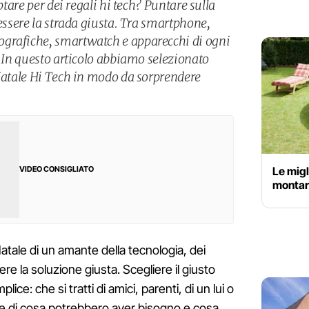
optare per dei regali hi tech? Puntare sulla
 essere la strada giusta. Tra smartphone,
grafiche, smartwatch e apparecchi di ogni
. In questo articolo abbiamo selezionato
 Natale Hi Tech in modo da sorprendere
Le migl
VIDEO CONSIGLIATO
montare
atale di un amante della tecnologia, dei
e la soluzione giusta. Scegliere il giusto
ce: che si tratti di amici, parenti, di un lui o
pire di cosa potrebbero aver bisogno e cosa