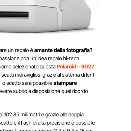
fare un regalo è
amante della fotografia?
passione con un'idea regalo hi-tech
bbiamo selezionato questa
Polaroid – 9027
catti meravigliosi grazie al sistema di lenti
lo scatto sarà possibile
stampare
avere subito a disposizione quel ricordo
 102.35 millimetri e grazie alla doppia
atto e il flash di alta precisione è possibile
ttime. Il modello misura 11.2 x 9.4 x 15 cm