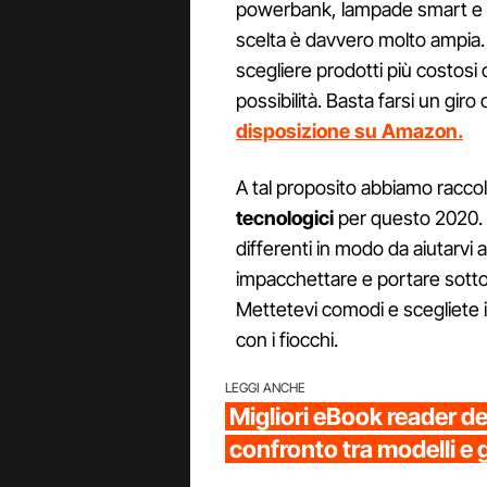
powerbank, lampade smart e
scelta è davvero molto ampia. In
scegliere prodotti più costosi 
possibilità. Basta farsi un giro
disposizione su Amazon.
A tal proposito abbiamo raccol
tecnologici
per questo 2020. S
differenti in modo da aiutarvi 
impacchettare e portare sotto 
Mettetevi comodi e scegliete i
con i fiocchi.
LEGGI ANCHE
Migliori eBook reader d
confronto tra modelli e 