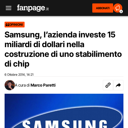
ABBONATI
2
OPINIONI
Samsung, l’azienda investe 15
miliardi di dollari nella
costruzione di uno stabilimento
di chip
6 Ottobre 2014
14:21
,
A cura di
Marco Paretti