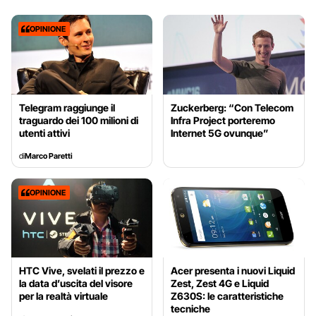
OPINIONE
Telegram raggiunge il
Zuckerberg: “Con Telecom
traguardo dei 100 milioni di
Infra Project porteremo
utenti attivi
Internet 5G ovunque”
di
Marco Paretti
OPINIONE
HTC Vive, svelati il prezzo e
Acer presenta i nuovi Liquid
la data d’uscita del visore
Zest, Zest 4G e Liquid
per la realtà virtuale
Z630S: le caratteristiche
tecniche