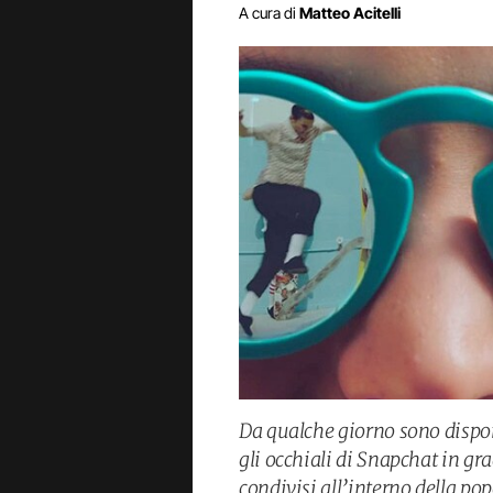
A cura di
Matteo Acitelli
Da qualche giorno sono disponib
gli occhiali di Snapchat in gr
condivisi all’interno della po