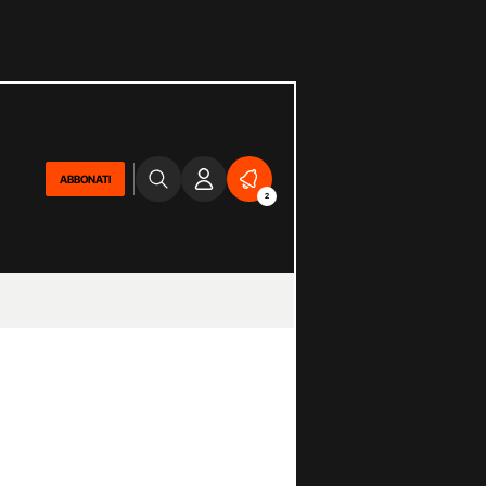
ABBONATI
2