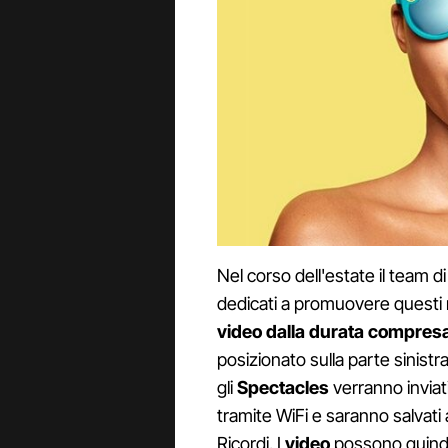
Nel corso dell'estate il team d
dedicati a promuovere questi n
video dalla durata compresa 
posizionato sulla parte sinistra d
gli
Spectacles
verranno inviat
tramite WiFi e saranno salvati 
Ricordi. I
video
possono quindi v