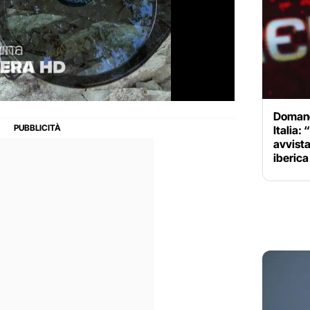
Domand
Italia:
avvista
iberica 