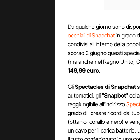
Da qualche giorno sono disponibi
occhiali di Snapchat
in grado d
condivisi all'interno della popo
scorso 2 giugno questi speciali
(ma anche nel Regno Unito, G
149,99 euro
.
Gli
Spectacles di Snapchat
s
automatici, gli "
Snapbot
" ed a
raggiungibile all'indirizzo
Spec
grado di "creare ricordi dal tuo 
(ottanio, corallo e nero) e ve
un cavo per il carica batterie, 
Il tutto confezionato in una 