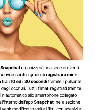
i
Snapchat
organizzerà una serie di eventi
uovi occhiali in grado di
registrare mini-
tra i 10 ed i 30 secondi
tramite il pulsante
egli occhiali. Tutti i filmati registrati tramite
i in automatico allo smartphone collegato
all'interno dell'app
Snapchat
, nella sezione
enir modificati tramite i filtri, con adesivi e