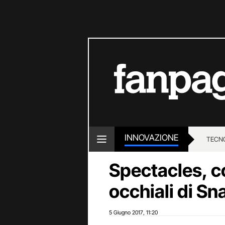
INNOVAZIONE
TECN
Spectacles, c
occhiali di Sna
5 Giugno 2017
11:20
,