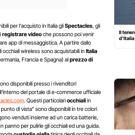
li per l'acquisto in Italia gli
Spectacles
, gli
Il tene
i
registrare video
che possono poi venir
d'Ital
lare app di messaggistica. A partire dallo
 occhiali wireless sono acquistabili in
Italia
ermania, Francia e Spagna) al
prezzo di
ono disponibili presso i rivenditori
ll'interno del portale di e-commerce ufficiale
tacles.com
. Questi particolari
occhiali
in
punto di vista" sono disponibili in tre colori
ngono venduti insieme ad un carica batterie,
un panno per pulirle gli occhiali ed una guida.
comoda
custodia gialla
tipica degli occhiali da