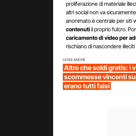
proliferazione di materiale ill
altri social non va sicuramente
anonimato è centrale per siti
contenuti
il proprio fulcro. P
caricamento di video per adu
rischiano di nascondere illeci
LEGGI ANCHE
Altro che soldi gratis: i 
scommesse vincenti su
erano tutti falsi