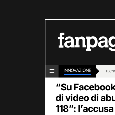
INNOVAZIONE
TECN
“Su Facebook 
di video di ab
118”: l’accusa 