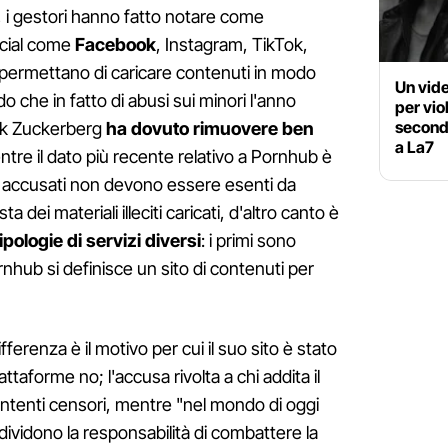
, i gestori hanno fatto notare come
ocial come
Facebook
, Instagram, TikTok,
permettano di caricare contenuti in modo
Un vide
 che in fatto di abusi sui minori l'anno
per vio
secondo
ark Zuckerberg
ha dovuto rimuovere ben
a La7
ntre il dato più recente relativo a Pornhub è
ali accusati non devono essere esenti da
sta dei materiali illeciti caricati, d'altro canto è
ipologie di servizi diversi
: i primi sono
nhub si definisce un sito di contenuti per
erenza è il motivo per cui il suo sito è stato
ttaforme no; l'accusa rivolta a chi addita il
intenti censori, mentre "nel mondo di oggi
dividono la responsabilità di combattere la