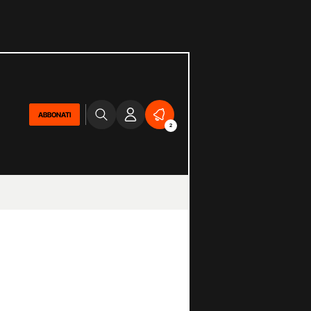
ABBONATI
2