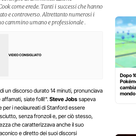
Cook come erede. Tanti i successi che hanno
o e controverso. Altrettanto numerosi i
 suo cammino umano e professionale .
VIDEO CONSIGLIATO
Dopo 10
Pokémo
cambiat
 di un discorso durato 14 minuti, pronunciava
mondo
ffamati, siate folli!".
Steve Jobs
sapeva
per i neolaureati di Stanford essere
sciutto, senza fronzoli e, per ciò stesso,
zza che caratterizzava anche il suo
 laconico e diretto dei suoi discorsi