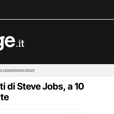
OLOGIA
DESIGN
SCIENZE
nti di Steve Jobs, a 10
rte