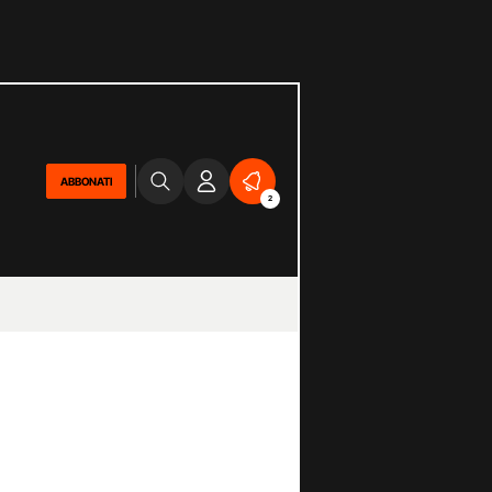
ABBONATI
2