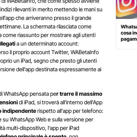
ità di WABetaInfo, che come spesso avviene
ndizi rilevanti in merito mettendo le mani su
dell'app che arriveranno presso il grande
settimane. La schermata rilasciata come
WhatsAp
cosa in
za come riassunto per mostrare agli utenti
pagame
llegati
a un determinato account:
verso il proprio account Twitter, WABetaInfo
roprio un iPad, segno che presto gli utenti
rsione dell'app destinata espressamente ai
e di WhatsApp pensata pe
r trarre il massimo
ensioni
di iPad, si troverà all'interno dell'App
o indipendente
rispetto all'app per telefono:
re su WhatsApp Web e sulla versione per
tà multi-dispositivo, l'app per iPad
elefono principale è spento
, non