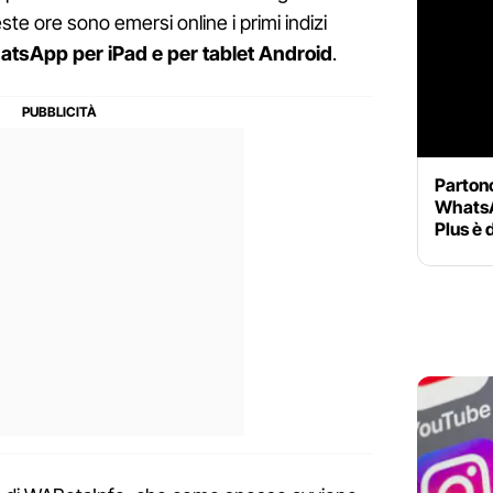
este ore sono emersi online i primi indizi
tsApp per iPad e per tablet Android
.
Parton
WhatsA
Plus è 