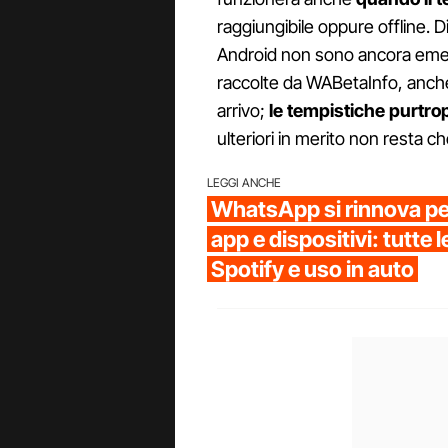
raggiungibile oppure offline. 
Android non sono ancora emer
raccolte da WABetaInfo, anche 
arrivo;
le tempistiche purtro
ulteriori in merito non resta c
LEGGI ANCHE
WhatsApp si rinnova per
app e dispositivi: tutte l
Spotify e uso in auto