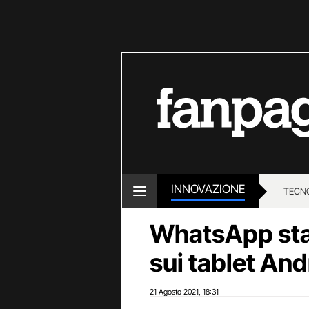
INNOVAZIONE
TECN
WhatsApp sta 
sui tablet And
21 Agosto 2021
18:31
,