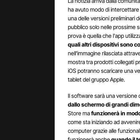
La notizia arriva dalla comun
ha avuto modo di intercettare i
una delle versioni preliminari 
pubblico solo nelle prossime 
prova è quella che l'app utiliz
quali altri dispositivi sono co
nell'immagine rilasciata attra
mostra tra prodotti collegati p
iOS potranno scaricare una ve
tablet del gruppo Apple.
Il software sarà una version
dallo schermo di grandi dim
Store ma
funzionerà in mod
come sta iniziando ad avveni
computer grazie alle funzionali
funzionerà anche
quando il t