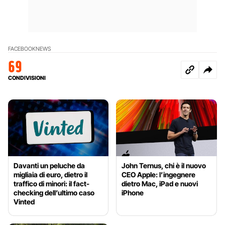
FACEBOOK
NEWS
69
CONDIVISIONI
Davanti un peluche da
John Ternus, chi è il nuovo
migliaia di euro, dietro il
CEO Apple: l’ingegnere
traffico di minori: il fact-
dietro Mac, iPad e nuovi
checking dell’ultimo caso
iPhone
Vinted