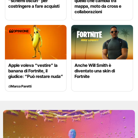
“schemi oscuri” per
quello che cambia tra
costringere a fare acquisti
mappa, moto da cross e
collaborazioni
OPINIONE
Apple voleva “vestire” la
Anche Will Smith è
banana di Fortnite, il
diventato una skin di
giudice: “Può restare nuda”
Fortnite
di
Marco Paretti