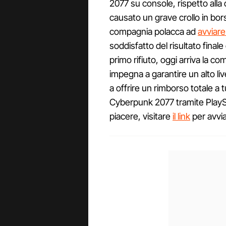
2077 su console, rispetto all
causato un grave crollo in bors
compagnia polacca ad
avviare
soddisfatto del risultato fina
primo rifiuto, oggi arriva la c
impegna a garantire un alto liv
a offrire un rimborso totale a 
Cyberpunk 2077 tramite PlayS
piacere, visitare
il link
per avvia