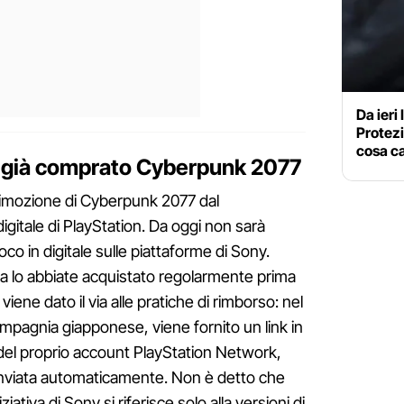
Da ieri
Protezio
cosa ca
 già comprato Cyberpunk 2077
rimozione di Cyberpunk 2077 dal
 digitale di PlayStation. Da oggi non sarà
ioco in digitale sulle piattaforme di Sony.
ra lo abbiate acquistato regolarmente prima
viene dato il via alle pratiche di rimborso: nel
mpagnia giapponese, viene fornito un link in
 del proprio account PlayStation Network,
à inviata automaticamente. Non è detto che
ziativa di Sony si riferisce solo alla versioni di