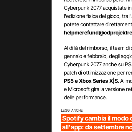
Cyberpunk 2077 acquistate in d
l'edizione fisica del gioco, tra
potete contattare direttamente
helpmerefund@cdprojektr
Al di là del rimborso, il team d
gennaio e febbraio, degli aggi
Cyberpunk 2077 anche su PS4 e
patch di ottimizzazione per re
PS5 e Xbox Series X|S
. Al m
e Microsoft gira la versione re
delle performance.
LEGGI ANCHE
Spotify cambia il modo 
all'app: da settembre no