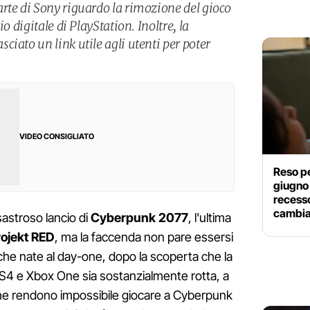
rte di Sony riguardo la rimozione del gioco
o digitale di PlayStation. Inoltre, la
iato un link utile agli utenti per poter
VIDEO CONSIGLIATO
Reso pe
giugno 
recess
cambi
sastroso lancio di
Cyberpunk 2077
, l'ultima
ojekt RED
, ma la faccenda non pare essersi
che nate al day-one, dopo la scoperta che la
PS4 e Xbox One sia sostanzialmente rotta, a
e rendono impossibile giocare a Cyberpunk