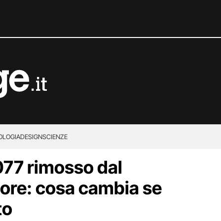
OLOGIA
DESIGN
SCIENZE
77 rimosso dal
tore: cosa cambia se
to