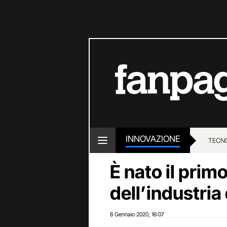
INNOVAZIONE
TECN
È nato il prim
dell’industria
8 Gennaio 2020
16:07
,