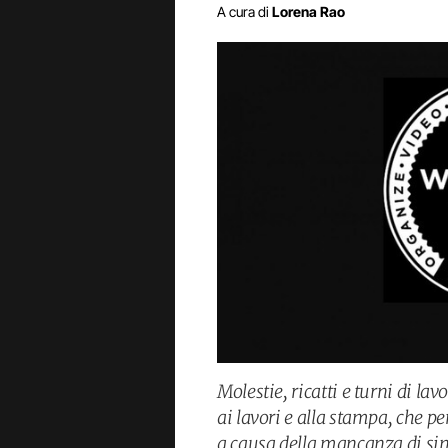
A cura di
Lorena Rao
Molestie, ricatti e turni di la
ai lavori e alla stampa, che p
a causa della mancanza di si