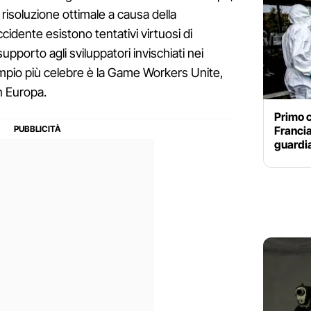
isoluzione ottimale a causa della
ccidente esistono tentativi virtuosi di
upporto agli sviluppatori invischiati nei
mpio più celebre è la Game Workers Unite,
in Europa.
Primo c
Francia
guardi