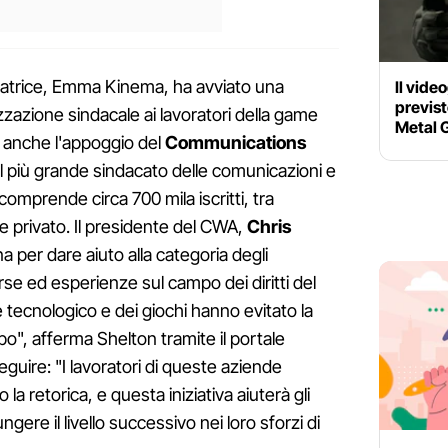
atrice, Emma Kinema, ha avviato una
Il vide
previst
azione sindacale ai lavoratori della game
Metal G
 anche l'appoggio del
Communications
l più grande sindacato delle comunicazioni e
comprende circa 700 mila iscritti, tra
 e privato. Il presidente del CWA,
Chris
 per dare aiuto alla categoria degli
orse ed esperienze sul campo dei diritti del
e tecnologico e dei giochi hanno evitato la
o", afferma Shelton tramite il portale
eguire: "I lavoratori di queste aziende
 la retorica, e questa iniziativa aiuterà gli
gere il livello successivo nei loro sforzi di