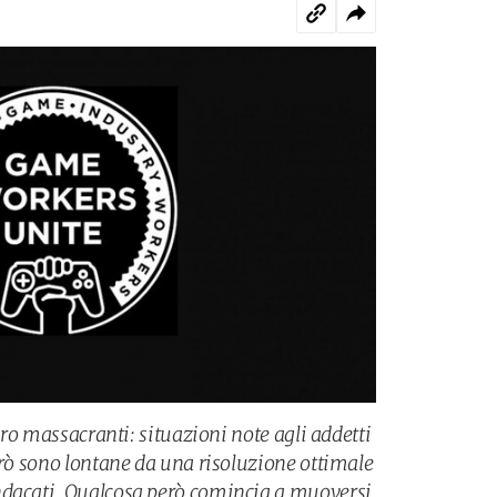
voro massacranti: situazioni note agli addetti
erò sono lontane da una risoluzione ottimale
ndacati. Qualcosa però comincia a muoversi