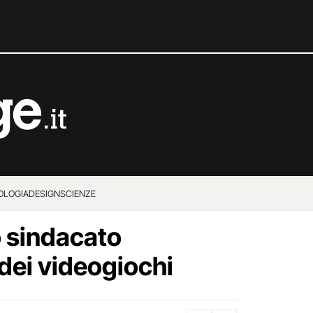
OLOGIA
DESIGN
SCIENZE
o sindacato
 dei videogiochi