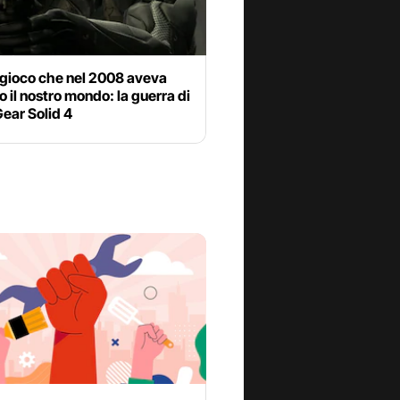
ogioco che nel 2008 aveva
o il nostro mondo: la guerra di
ear Solid 4