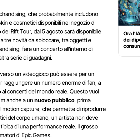
rchandising, che probabilmente includono
skin e cosmetici disponibili nel negozio di
 del Rift Tour, dal 5 agosto sarà disponibile
Ora l’I
dei dip
ù altre novità da sbloccare, tra oggetti e
consum
handising, fare un concerto all'interno di
altra serie di guadagni.
ttraverso un videogioco può essere per un
r raggiungere un numero enorme di fan, a
to ai concerti del mondo reale. Questo vuol
lbum anche a un
nuovo pubblico
, prima
e al motion capture, che permette di riprodurre
stici del corpo umano, un artista non deve
a tipica di una performance reale. Il grosso
nimatori di Epic Games.