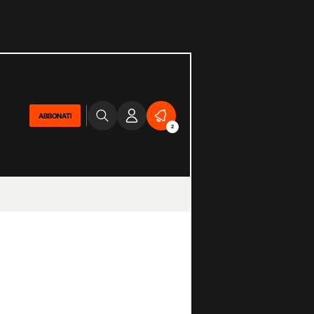
ABBONATI
2