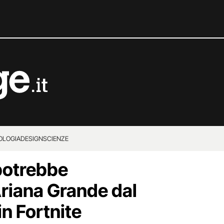
OLOGIA
DESIGN
SCIENZE
potrebbe
riana Grande dal
n Fortnite