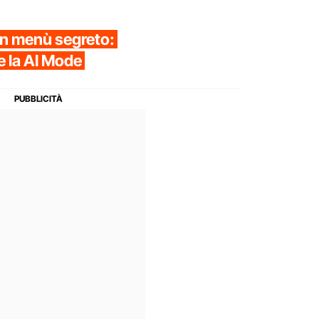
un menù segreto:
e la AI Mode