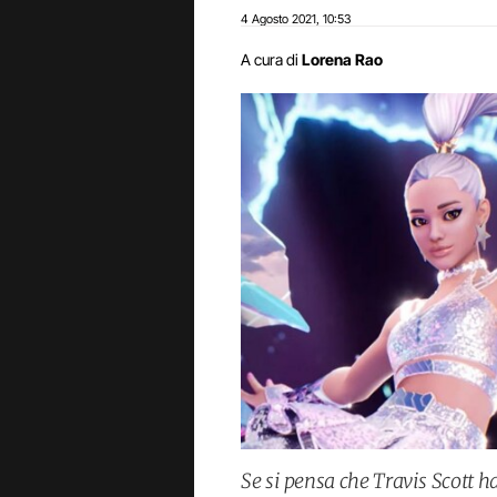
4 Agosto 2021
10:53
,
A cura di
Lorena Rao
Se si pensa che Travis Scott h