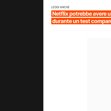
LEGGI ANCHE
Netflix potrebbe avere 
durante un test compar