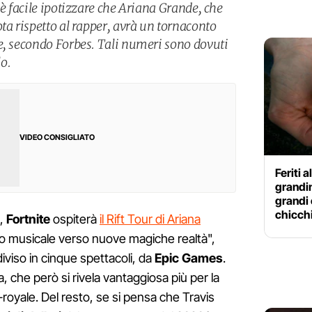
 è facile ipotizzare che Ariana Grande, che
ta rispetto al rapper, avrà un tornaconto
e, secondo Forbes. Tali numeri sono dovuti
o.
VIDEO CONSIGLIATO
Feriti 
grandi
grandi 
chicch
),
Fortnite
ospiterà
il Rift Tour di Ariana
gio musicale verso nuove magiche realtà",
diviso in cinque spettacoli, da
Epic Games
.
va, che però si rivela vantaggiosa più per la
-royale. Del resto, se si pensa che Travis