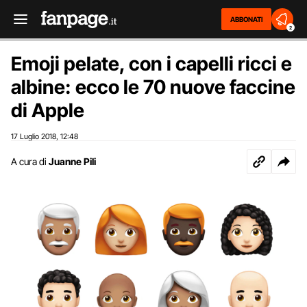
ABBONATI
2
Emoji pelate, con i capelli ricci e
albine: ecco le 70 nuove faccine
di Apple
17 Luglio 2018
12:48
,
A cura di
Juanne Pili