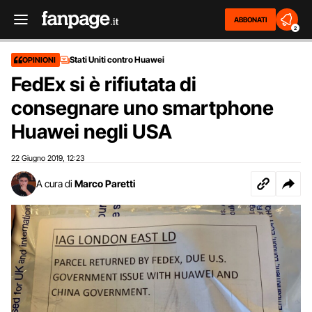
ABBONATI
2
Stati Uniti contro Huawei
OPINIONI
FedEx si è rifiutata di
consegnare uno smartphone
Huawei negli USA
22 Giugno 2019
12:23
,
A cura di
Marco Paretti