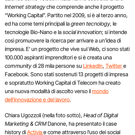
Internet strategy
che comprende anche il progetto
“Working Capital”. Partito nel 2009, si è al terzo anno,
ed ha come temi principali la
green tecnology
, le
tecnologie Bio-Nano e la
social innovation
; si intende
così promuovere la ricerca per arrivare a un’idea di
impresa. E’ un progetto che vive sul Web, ci sono stati
100.000 aspiranti imprenditori e si è creata una
community
di 28 mila persone su
LinkedIn
,
Twitter
e
Facebook. Sono stati sostenuti 13 progetti di impresa
e sopratutto Working Capital di Telecom ha creato
una nuova modalità di ascolto verso il
mondo
dell'innovazione e del lavoro
.
Chiara Ugozzoli (nella foto sotto),
Head of Digital
Marketing & CRM
Danone, ha presentato il case
history di
Activia
e come attraverso l’uso dei social