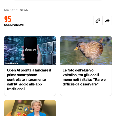
MICROSOFT
NEWS
95
CONDIVISIONI
Open AI pronta a lanciare il
Le foto dell’elusivo
primo smartphone
voltolino, tra gli uccelli
controllato interamente
meno noti in Italia: “Raro e
dall’IA: addio alle app
difficile da osservare”
tradizionali