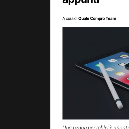
A cura di
Quale Compro Team
Una penna per tablet è uno str