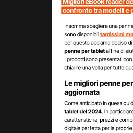
Migliori eBook reader d
confronto tra modelli e 
Insomma scegliere una penna 
sono disponibili
tantissimi mo
per questo abbiamo deciso di r
penne per tablet
al fine di aiu
I prodotti sono presentati con
chiarire una volta per tutte qu
Le migliori penne per
aggiornata
Come anticipato in quesa gui
tablet del 2024
. In particola
caratteristiche, prezzi e compa
digitale perfetta per le propri