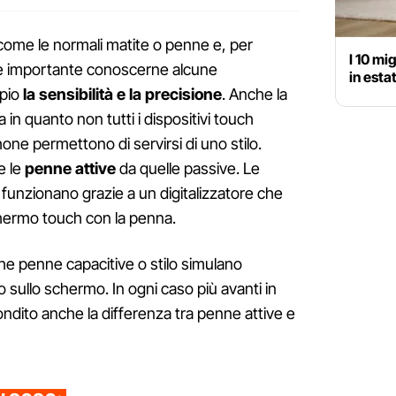
o come le normali matite o penne e, per
I 10 mi
 è importante conoscerne alcune
in esta
mpio
la sensibilità e la precisione
. Anche la
 in quanto non tutti i dispositivi touch
ne permettono di servirsi di uno stilo.
e le
penne attive
da quelle passive. Le
 funzionano grazie a un digitalizzatore che
hermo touch con la penna.
he penne capacitive o stilo simulano
o sullo schermo. In ogni caso più avanti in
dito anche la differenza tra penne attive e