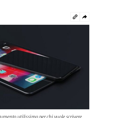
umento utilissimo per chi vuole scrivere,