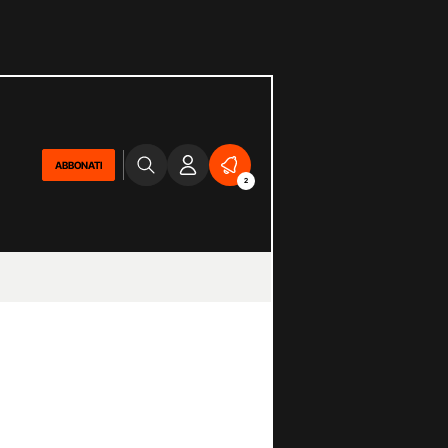
ABBONATI
2