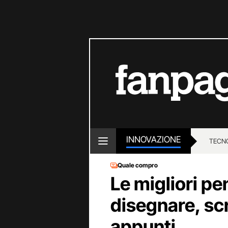
INNOVAZIONE
TECN
Quale compro
Le migliori pe
disegnare, sc
appunti