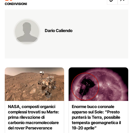
CONDIVISIONI
Dario Caliendo
NASA, composti organici
Enorme buco coronale
complessi trovati su Marte:
apparso sul Sole: “Presto
prima rilevazione di
punterà la Terra, possibile
carbonio macromolecolare
tempesta geomagnetica il
del rover Perseverance
19-20 aprile”