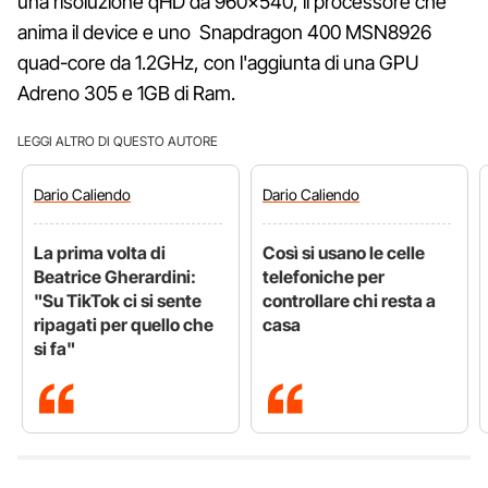
una risoluzione qHD da 960×540, il processore che
anima il device e uno Snapdragon 400 MSN8926
quad-core da 1.2GHz, con l'aggiunta di una GPU
Adreno 305 e 1GB di Ram.
LEGGI ALTRO DI QUESTO AUTORE
Dario
Caliendo
Dario
Caliendo
La prima volta di
Così si usano le celle
Beatrice Gherardini:
telefoniche per
"Su TikTok ci si sente
controllare chi resta a
ripagati per quello che
casa
si fa"