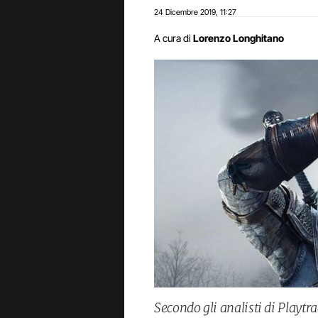
24 Dicembre 2019
11:27
,
A cura di
Lorenzo Longhitano
Secondo gli analisti di Playtr