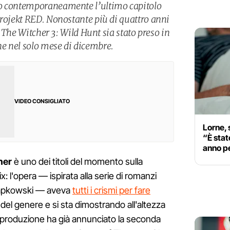
to contemporaneamente l’ultimo capitolo
Projekt RED. Nonostante più di quattro anni
he The Witcher 3: Wild Hunt sia stato preso in
e nel solo mese di dicembre.
VIDEO CONSIGLIATO
Lorne, 
“È stato
anno p
her
è uno dei titoli del momento sulla
x: l'opera — ispirata alla serie di romanzi
 Sapkowski — aveva
tutti i crismi per fare
del genere e si sta dimostrando all'altezza
a produzione ha già annunciato la seconda