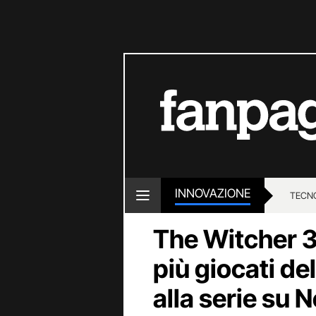
INNOVAZIONE
TECN
The Witcher 3 è
più giocati d
alla serie su N