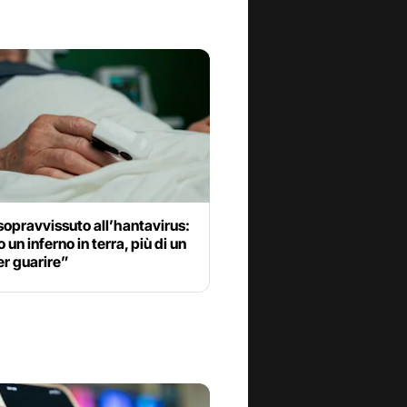
sopravvissuto all’hantavirus:
 un inferno in terra, più di un
er guarire”