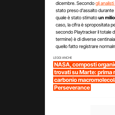
dicembre. Secondo
gli analist
stato preso d'assalto durante
quale è stato stimato
un milio
caso, la cifra è spropositata p
secondo Playtracker il totale 
termine) è di diverse centinaia 
quello fatto registrare normalm
LEGGI ANCHE
NASA, composti organi
trovati su Marte: prima 
carbonio macromolecola
Perseverance