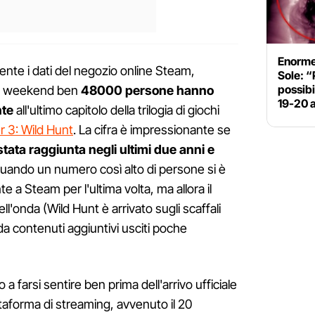
Enorme
amente i dati del negozio online Steam,
Sole: “
possib
imo weekend ben
48000 persone hanno
19-20 a
te
all'ultimo capitolo della trilogia di giochi
 3: Wild Hunt
. La cifra è impressionante se
stata raggiunta negli ultimi due anni e
 quando un numero così alto di persone si è
a Steam per l'ultima volta, ma allora il
ell'onda (Wild Hunt è arrivato sugli scaffali
a contenuti aggiuntivi usciti poche
o a farsi sentire ben prima dell'arrivo ufficiale
attaforma di streaming, avvenuto il 20