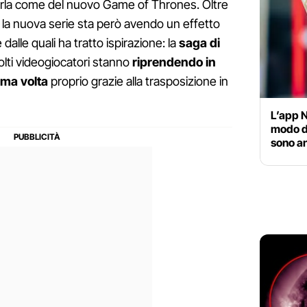
parla come del nuovo Game of Thrones. Oltre
co la nuova serie sta però avendo un effetto
 dalle quali ha tratto ispirazione: la
saga di
ti videogiocatori stanno
riprendendo in
ima volta
proprio grazie alla trasposizione in
L’app N
modo di
sono an