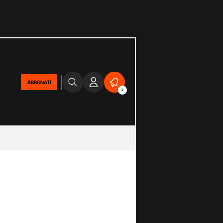
ABBONATI
2