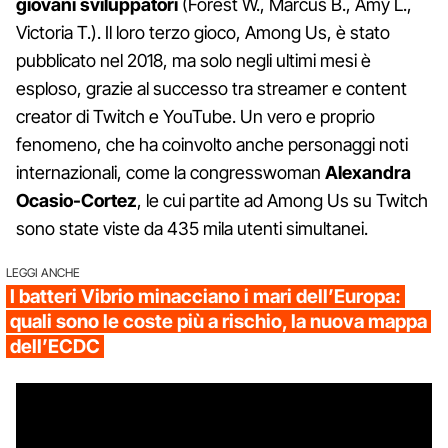
giovani sviluppatori
(Forest W., Marcus B., Amy L.,
Victoria T.). Il loro terzo gioco, Among Us, è stato
pubblicato nel 2018, ma solo negli ultimi mesi è
esploso, grazie al successo tra streamer e content
creator di Twitch e YouTube. Un vero e proprio
fenomeno, che ha coinvolto anche personaggi noti
internazionali, come la congresswoman
Alexandra
Ocasio-Cortez
, le cui partite ad Among Us su Twitch
sono state viste da 435 mila utenti simultanei.
LEGGI ANCHE
I batteri Vibrio minacciano i mari dell’Europa:
quali sono le coste più a rischio, la nuova mappa
dell’ECDC