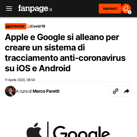
ABBONATI
2
Covid 19
OPINIONI
Apple e Google si alleano per
creare un sistema di
tracciamento anti-coronavirus
su iOS e Android
11 Aprile 2020
08:54
,
A cura di
Marco Paretti