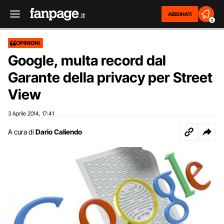
ABBONATI
2
OPINIONI
Google, multa record dal
Garante della privacy per Street
View
3 Aprile 2014
17:41
,
A cura di
Dario Caliendo